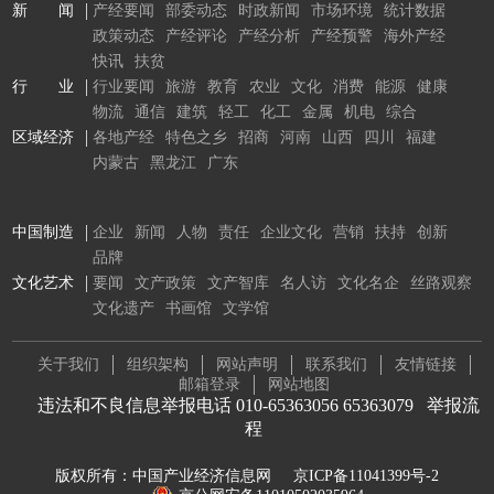
新 闻
产经要闻
部委动态
时政新闻
市场环境
统计数据
政策动态
产经评论
产经分析
产经预警
海外产经
快讯
扶贫
行 业
行业要闻
旅游
教育
农业
文化
消费
能源
健康
物流
通信
建筑
轻工
化工
金属
机电
综合
区域经济
各地产经
特色之乡
招商
河南
山西
四川
福建
内蒙古
黑龙江
广东
中国制造
企业
新闻
人物
责任
企业文化
营销
扶持
创新
品牌
文化艺术
要闻
文产政策
文产智库
名人访
文化名企
丝路观察
文化遗产
书画馆
文学馆
关于我们
组织架构
网站声明
联系我们
友情链接
邮箱登录
网站地图
违法和不良信息举报电话 010-65363056 65363079
举报流
程
版权所有：中国产业经济信息网
京ICP备11041399号-2