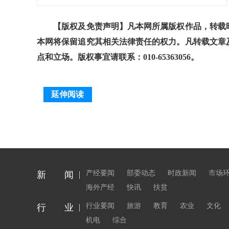
【版权及免责声明】凡本网所属版权作品，转载时
本网将保留追究其相关法律责任的权力。凡转载文章
点和立场。版权事宜请联系：010-65363056。
延伸阅读
产经要闻
部委动态
时政新闻
市场
新 闻
海外产经
快讯
扶贫
行业要闻
旅游
教育
农业
文化
行 业
机电
综合