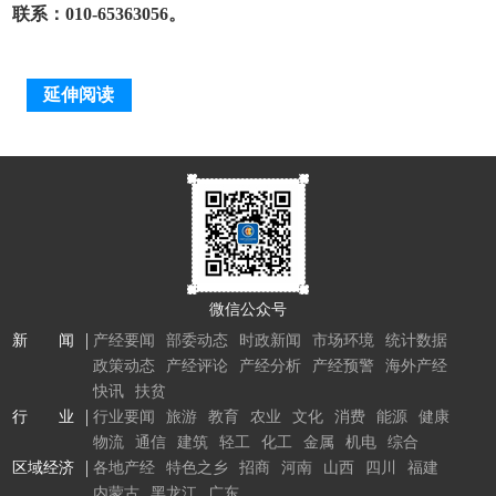
联系：010-65363056。
延伸阅读
微信公众号
新 闻
产经要闻
部委动态
时政新闻
市场环境
统计数据
政策动态
产经评论
产经分析
产经预警
海外产经
快讯
扶贫
行 业
行业要闻
旅游
教育
农业
文化
消费
能源
健康
物流
通信
建筑
轻工
化工
金属
机电
综合
区域经济
各地产经
特色之乡
招商
河南
山西
四川
福建
内蒙古
黑龙江
广东