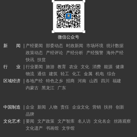
微信公众号
新 闻
产经要闻
部委动态
时政新闻
市场环境
统计数据
政策动态
产经评论
产经分析
产经预警
海外产经
快讯
扶贫
行 业
行业要闻
旅游
教育
农业
文化
消费
能源
健康
物流
通信
建筑
轻工
化工
金属
机电
综合
区域经济
各地产经
特色之乡
招商
河南
山西
四川
福建
内蒙古
黑龙江
广东
中国制造
企业
新闻
人物
责任
企业文化
营销
扶持
创新
品牌
文化艺术
要闻
文产政策
文产智库
名人访
文化名企
丝路观察
文化遗产
书画馆
文学馆