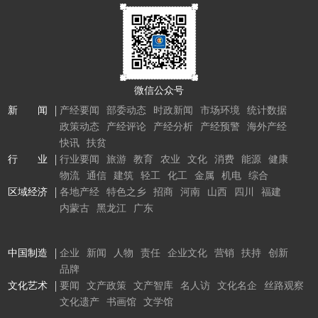
微信公众号
新 闻
产经要闻
部委动态
时政新闻
市场环境
统计数据
政策动态
产经评论
产经分析
产经预警
海外产经
快讯
扶贫
行 业
行业要闻
旅游
教育
农业
文化
消费
能源
健康
物流
通信
建筑
轻工
化工
金属
机电
综合
区域经济
各地产经
特色之乡
招商
河南
山西
四川
福建
内蒙古
黑龙江
广东
中国制造
企业
新闻
人物
责任
企业文化
营销
扶持
创新
品牌
文化艺术
要闻
文产政策
文产智库
名人访
文化名企
丝路观察
文化遗产
书画馆
文学馆