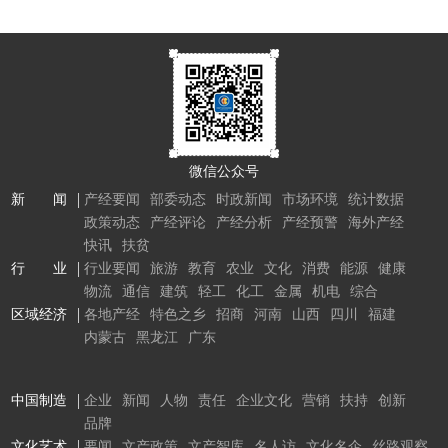
微信公众号
新 闻
产经要闻
部委动态
时政新闻
市场环境
统计数据
政策动态
产经评论
产经分析
产经预警
海外产经
快讯
扶贫
行 业
行业要闻
旅游
教育
农业
文化
消费
能源
健康
物流
通信
建筑
轻工
化工
金属
机电
综合
区域经济
各地产经
特色之乡
招商
河南
山西
四川
福建
内蒙古
黑龙江
广东
中国制造
企业
新闻
人物
责任
企业文化
营销
扶持
创新
品牌
文化艺术
要闻
文产政策
文产智库
名人访
文化名企
丝路观察