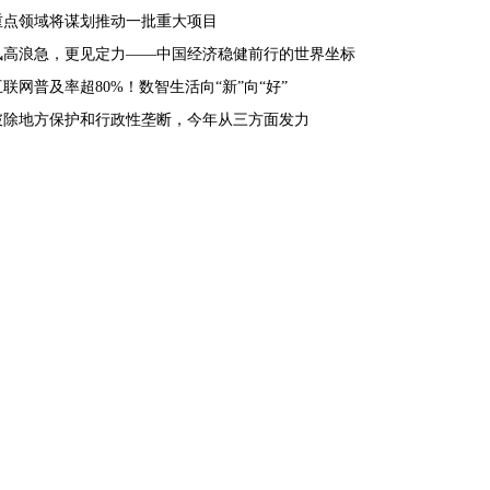
重点领域将谋划推动一批重大项目
风高浪急，更见定力——中国经济稳健前行的世界坐标
互联网普及率超80%！数智生活向“新”向“好”
破除地方保护和行政性垄断，今年从三方面发力