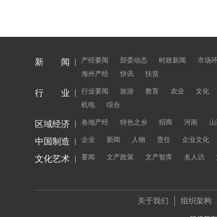
产经要闻
部委动态
时政新闻
市场
新 闻
海外产经
快讯
扶贫
行业要闻
旅游
教育
农业
文化
行 业
机电
综合
各地产经
特色之乡
招商
河南
山
区域经济
企业
新闻
人物
责任
企业文化
中国制造
要闻
文产政策
文产智库
名人访
文化艺术
关于我们
组织架构