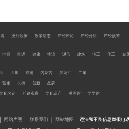
环境
统计数据
政策动态
产经评论
产经分析
产经预警
消费
能源
健康
物流
通信
建筑
轻工
化工
金
西
四川
福建
内蒙古
黑龙江
广东
营销
扶持
创新
品牌
文化名企
丝路观察
文化遗产
书画馆
文学馆
网站声明
联系我们
网站地图
违法和不良信息举报电话 01