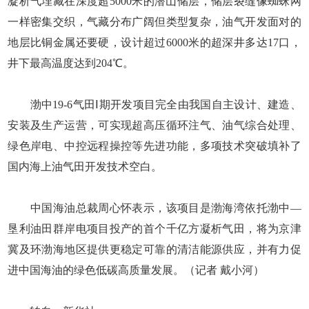
凝析气埋藏在深度超5000米的潜山储层，储层裂缝像蜘蛛网
一样密集交织，气藏分布广阔但类型复杂，油气开发面对的
地层比铜金属还要硬，设计超过6000米的超深井多达17口，
井下最高温度达到204℃。
渤中19-6气田Ⅰ期开发项目完全由我国自主设计、建造、
安装及生产运营，可实现超高压循环注气、油气综合处理、
绿色岸电、中控远程操控等先进功能，多项技术突破填补了
国内海上油气田开发技术空白。
中国海油总裁周心怀表示，该项目是渤海湾依托渤中—
垦利油田群岸电项目投产的首个千亿方凝析气田，将为京津
冀及环渤海地区提供更稳定可靠的清洁能源供应，并有力促
进中国海油的绿色低碳高质量发展。（记者 戴小河）