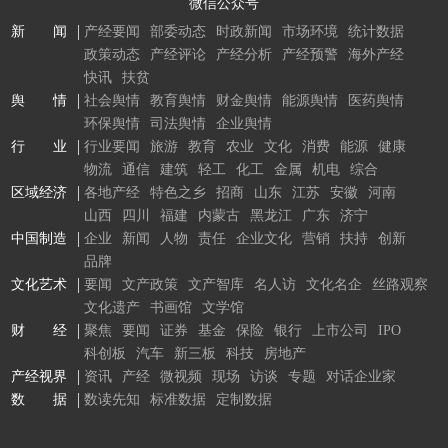
微信公众号
新 闻
产经要闻
部委动态
时政新闻
市场环境
统计数据
政策动态
产经评论
产经分析
产经预警
海外产经
快讯
扶贫
舆 情
社会舆情
教育舆情
财金舆情
能源舆情
医药舆情
环保舆情
司法舆情
企业舆情
行 业
行业要闻
旅游
教育
农业
文化
消费
能源
健康
物流
通信
建筑
轻工
化工
金属
机电
综合
区域经济
各地产经
特色之乡
招商
山东
江苏
安徽
河南
山西
四川
福建
内蒙古
黑龙江
广东
济宁
中国制造
企业
新闻
人物
责任
企业文化
营销
扶持
创新
品牌
文化艺术
要闻
文产政策
文产智库
名人访
文化名企
丝路观察
文化遗产
书画馆
文学馆
财 经
聚焦
要闻
证券
基金
保险
银行
上市公司
IPO
科创板
汽车
新三板
科技
房地产
产经视界
资讯
产经
微视频
现场
访谈
专题
对话企业家
数 据
数读先知
标准数据
定制数据