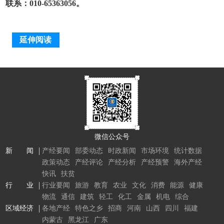
联系：010-65363056。
延伸阅读
微信公众号
新 闻
产经要闻
部委动态
时政新闻
市场环境
统计数据
政策动态
产经评论
产经分析
产经预警
海外产经
快讯
扶贫
行 业
行业要闻
旅游
教育
农业
文化
消费
能源
健康
物流
通信
建筑
轻工
化工
金属
机电
综合
区域经济
各地产经
特色之乡
招商
河南
山西
四川
福建
内蒙古
黑龙江
广东