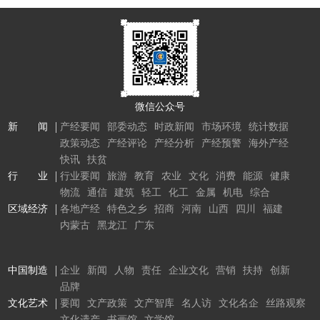
微信公众号
新 闻
产经要闻
部委动态
时政新闻
市场环境
统计数据
政策动态
产经评论
产经分析
产经预警
海外产经
快讯
扶贫
行 业
行业要闻
旅游
教育
农业
文化
消费
能源
健康
物流
通信
建筑
轻工
化工
金属
机电
综合
区域经济
各地产经
特色之乡
招商
河南
山西
四川
福建
内蒙古
黑龙江
广东
中国制造
企业
新闻
人物
责任
企业文化
营销
扶持
创新
品牌
文化艺术
要闻
文产政策
文产智库
名人访
文化名企
丝路观察
文化遗产
书画馆
文学馆