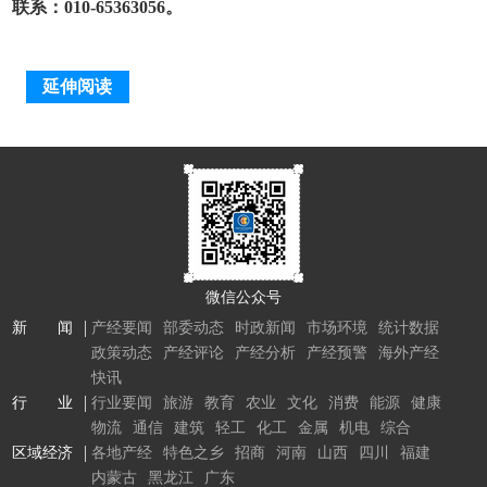
联系：010-65363056。
延伸阅读
微信公众号
新 闻
产经要闻
部委动态
时政新闻
市场环境
统计数据
政策动态
产经评论
产经分析
产经预警
海外产经
快讯
行 业
行业要闻
旅游
教育
农业
文化
消费
能源
健康
物流
通信
建筑
轻工
化工
金属
机电
综合
区域经济
各地产经
特色之乡
招商
河南
山西
四川
福建
内蒙古
黑龙江
广东