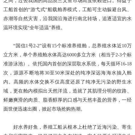
之间，过去我国的高品质三文鱼市场高度依赖进口。得益于
工船首创的“游弋式”船载舱养模式，工船可主动躲避台风、
赤潮等自然灾害，沿我国沿海进行南北转场，追逐适宜的水
温环境实现“全年适温”养殖。
“国信1号2-2”设有15个标准养殖舱，总养殖水体近10万
立方米，单个养殖舱水体高达6000多立方米（相当于2-3个标
准游泳池）。依托国内首创的深层取水系统，每天循环16-18
次，源源不断地将30至50米深处的纯净深远海海水抽入舱
内。高频的水体交换不仅高度还原了纯净无污染的野生水
域，更在舱内模拟出天然洋流，造就了其肌理分明的纹路、
鲜嫩爽滑的肉质、脂香醇厚的口感与天然丰盈的营养，一经
面世便迅速出圈，掀起市场抢购热潮。
好水养好鱼，养殖工船从根本上杜绝了近海污染、寄生