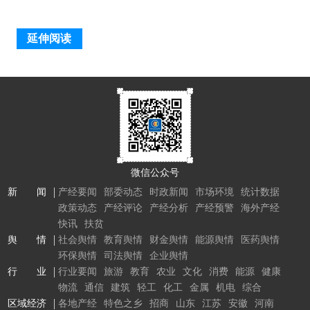
延伸阅读
微信公众号
新 闻
产经要闻
部委动态
时政新闻
市场环境
统计数据
政策动态
产经评论
产经分析
产经预警
海外产经
快讯
扶贫
舆 情
社会舆情
教育舆情
财金舆情
能源舆情
医药舆情
环保舆情
司法舆情
企业舆情
行 业
行业要闻
旅游
教育
农业
文化
消费
能源
健康
物流
通信
建筑
轻工
化工
金属
机电
综合
区域经济
各地产经
特色之乡
招商
山东
江苏
安徽
河南