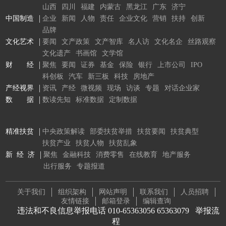
山西
四川
福建
内蒙古
黑龙江
广东
济宁
中国制造
企业
新闻
人物
责任
企业文化
营销
扶持
创新
品牌
文化艺术
要闻
文产政策
文产智库
名人访
文化名企
丝路观察
文化遗产
书画馆
文学馆
财 经
聚焦
要闻
证券
基金
保险
银行
上市公司
IPO
科创板
汽车
新三板
科技
房地产
产经视界
资讯
产经
微视频
现场
访谈
专题
对话企业家
数 据
数读先知
标准数据
定制数据
精准扶贫
中央政策解读
部委扶贫举措
扶贫要闻
扶贫典型
扶贫产业
扶贫人物
扶贫乱象
新 经 济
聚焦
金融科技
消费零售
在线教育
地产服务
出行服务
专题报道
关于我们
组织架构
网站声明
联系我们
人员招聘
友情链接
邮箱登录
编辑查询
违法和不良信息举报电话 010-65363056 65363079
举报流
程