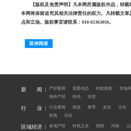
【版权及免责声明】凡本网所属版权作品，转载时
本网将保留追究其相关法律责任的权力。凡转载文章
点和立场。版权事宜请联系：010-65363056。
延伸阅读
产经要闻
部委动态
时政新闻
市场
新 闻
海外产经
快讯
扶贫
行业要闻
旅游
教育
农业
文化
行 业
机电
综合
各地产经
特色之乡
招商
河南
山
区域经济