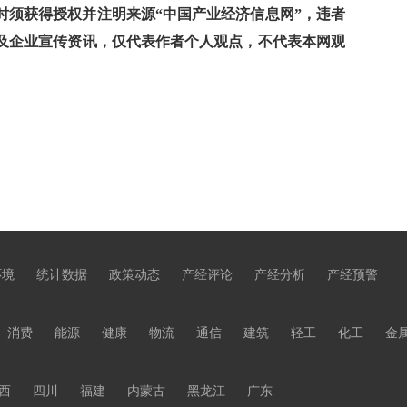
须获得授权并注明来源“中国产业经济信息网”，违者
及企业宣传资讯，仅代表作者个人观点，不代表本网观
环境
统计数据
政策动态
产经评论
产经分析
产经预警
消费
能源
健康
物流
通信
建筑
轻工
化工
金
西
四川
福建
内蒙古
黑龙江
广东