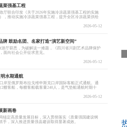
蔬菜强基工程
政厅联合印发《关于2026年实施冷凉蔬菜强基工程的实施
），推动实施冷凉蔬菜强基工程，提升全区冷凉蔬菜供给
2026-05-12
牌 鼓励名团、名家打造“演艺新空间”
和旅游厅获悉，为破解这一难题，《四川省川剧艺术品牌保护
，面向社会公开征求意见。
2026-05-12
复明水期通航
黑河口岸至俄罗斯布拉戈维申斯克口岸国际客船正式通航。通
2艘客船，每艘客船载客量240人，是气垫船通航时期十
2026-05-12
展新画卷
管局锚定高质量发展目标，深入贯彻落实《质量强国建设纲
为抓手，深入推进质量强县建设取得显著成效。