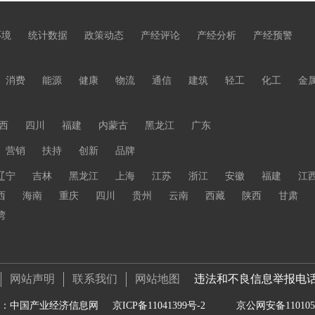
环境
统计数据
政策动态
产经评论
产经分析
产经预警
消费
能源
健康
物流
通信
建筑
轻工
化工
金
西
四川
福建
内蒙古
黑龙江
广东
营销
扶持
创新
品牌
辽宁
吉林
黑龙江
上海
江苏
浙江
安徽
福建
江
西
海南
重庆
四川
贵州
云南
西藏
陕西
甘肃
湾
网站声明
联系我们
网站地图
违法和不良信息举报电话 01
：中国产业经济信息网
京ICP备11041399号-2
京公网安备1101050