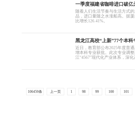
一季度福建省咖啡进口破亿
随着人们生活节奏与生活方式的
品，进口量随之水涨船高。据厦门
比增长126.41%。
黑龙江高校“上新”77个本科专
近日，教育部公布2025年度普
增本科专业获批。此次专业调整
江“4567”现代化产业体系，深
106459条
上一页
1
98
99
100
101