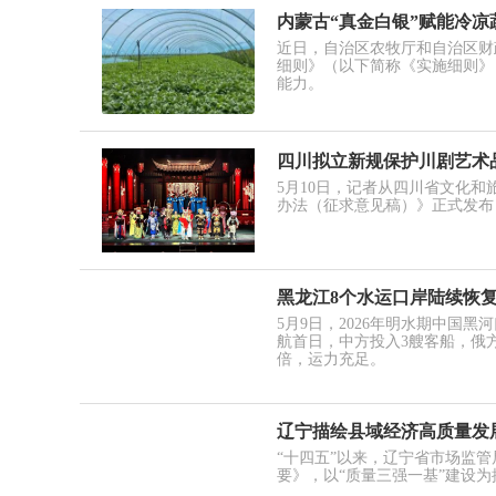
内蒙古“真金白银”赋能冷凉
近日，自治区农牧厅和自治区财
细则》（以下简称《实施细则》
能力。
四川拟立新规保护川剧艺术品
5月10日，记者从四川省文化
办法（征求意见稿）》正式发布
黑龙江8个水运口岸陆续恢
5月9日，2026年明水期中国
航首日，中方投入3艘客船，俄方
倍，运力充足。
辽宁描绘县域经济高质量发
“十四五”以来，辽宁省市场监
要》，以“质量三强一基”建设