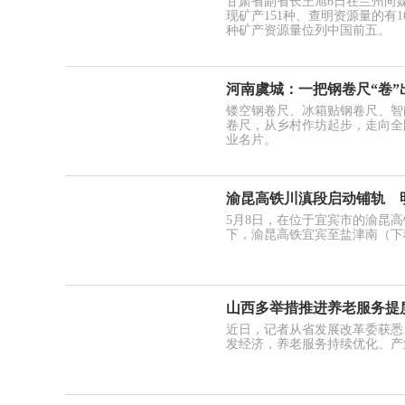
甘肃省副省长王旭6日在兰州向
现矿产151种、查明资源量的有
种矿产资源量位列中国前五。
河南虞城：一把钢卷尺“卷”
镂空钢卷尺、冰箱贴钢卷尺、智
卷尺，从乡村作坊起步，走向全
业名片。
渝昆高铁川滇段启动铺轨 
5月8日，在位于宜宾市的渝昆高
下，渝昆高铁宜宾至盐津南（下
山西多举措推进养老服务提
近日，记者从省发展改革委获悉
发经济，养老服务持续优化、产