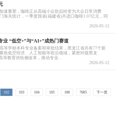
元
加速重塑，咖啡正从高端小众饮品转变为大众日常消费
海关统计，一季度我省(福建省)共进口咖啡1.07亿元，同
2026-05-12
业 “低空+”与“AI+”成热门赛道
通高等学校本科专业备案和审批结果，黑龙江省共有77个新
聚焦低空经济、人工智能等前沿领域，紧密对接黑龙
化高等教育供给侧改革，推动专业...
2026-05-12
102
103
104
105
106
7605
下一页