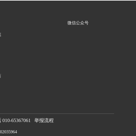
微信公众号
属
西
0-65367061
举报流程
2035964