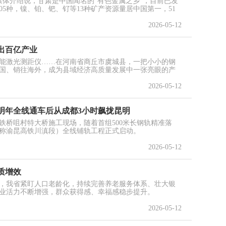
媒体介绍说，甘肃是中国闻名的“有色金属之乡”，目前已发
105种，镍、铂、钯、钌等13种矿产资源量居中国第一，51
2026-05-12
出百亿产业
能激光测距仪……在河南省商丘市虞城县，一把小小的钢
国、销往海外，成为县域经济高质量发展中一张亮眼的产
2026-05-12
明年全线通车后从成都3小时飙拢昆明
铁桥咀村特大桥施工现场，随着首组500米长钢轨精准落
称渝昆高铁川滇段）全线铺轨工程正式启动。
2026-05-12
质增效
，我省紧盯人口老龄化，持续完善养老服务体系、壮大银
业活力不断增强，群众获得感、幸福感稳步提升。
2026-05-12