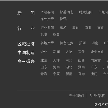
产经要闻
部委动态
时政新闻
市场
新 闻
海外产经
快讯
行业要闻
旅游
教育
农业
文化
行 业
机电
综合
各地产经
特色之乡
招商
河南
山
区域经济
企业
新闻
人物
责任
企业文化
中国制造
北京
天津
河北
山西
内蒙古
乡村振兴
山东
河南
湖北
湖南
广东
广
青海
宁夏
新疆
香港
澳门
台
关于我们
组织架构
版权所有