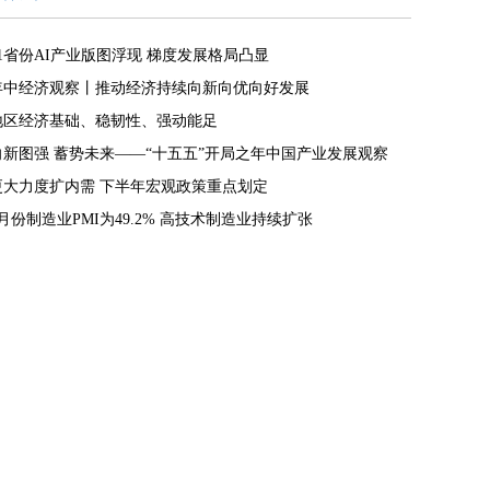
31省份AI产业版图浮现 梯度发展格局凸显
年中经济观察丨推动经济持续向新向优向好发展
地区经济基础、稳韧性、强动能足
向新图强 蓄势未来——“十五五”开局之年中国产业发展观察
更大力度扩内需 下半年宏观政策重点划定
7月份制造业PMI为49.2% 高技术制造业持续扩张