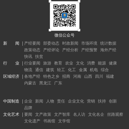
微信公众号
新 闻
产经要闻
部委动态
时政新闻
市场环境
统计数据
政策动态
产经评论
产经分析
产经预警
海外产经
快讯
扶贫
行 业
行业要闻
旅游
教育
农业
文化
消费
能源
健康
物流
通信
建筑
轻工
化工
金属
机电
综合
区域经济
各地产经
特色之乡
招商
河南
山西
四川
福建
内蒙古
黑龙江
广东
中国制造
企业
新闻
人物
责任
企业文化
营销
扶持
创新
品牌
文化艺术
要闻
文产政策
文产智库
名人访
文化名企
丝路观察
文化遗产
书画馆
文学馆