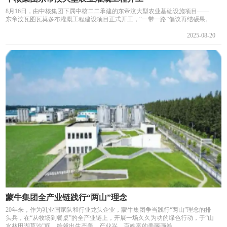
8月16日，由中核集团下属中核二二承建的东帝汶大型农业基础设施项目——
东帝汶瓦图瓦莫多布灌溉工程建设项目正式开工，“一带一路”倡议再结硕果。
2025-08-20
蒙牛集团全产业链践行“两山”理念
20年来，作为乳业国家队和行业龙头企业，蒙牛集团争当践行“两山”理念的排
头兵，在“从牧场到餐桌”的全产业链上，开展一场久久为功的绿色行动，于“山
水林田湖草沙”间，绘就出生态美、产业兴、百姓富的美丽画卷。