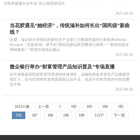
与营养健康分会年会”在云南昆明召开。
2025-08-20
当花胶遇见“她经济”，传统滋补如何长出“国民级”新曲
线？
近期，滋记获全球领先的新经济产业第三方数据挖掘和分析机构iiMedia
Research（艾媒咨询）授予的“鲜炖花胶品牌消费者口碑第一”“鲜炖花胶全
网销量第一”双项市场地位确认。
2025-08-20
微众银行举办“财富管理产品知识普及”专场直播
近年来随着居民财富管理需求的快速增长，金融机构各类资管产品规模持
续扩大，但与此同时投资者因风险认知不足、信息不对称导致的纠纷也屡
见不鲜。
2025-08-20
161511条
上一页
1
182
183
184
185
186
187
188
189
190
11537
下一页