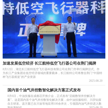
加速发展低空经济 长江航特低空飞行器公司在荆门揭牌
8月12日，湖北长江航特低空飞行器科技有限公司在荆门市举行揭牌仪式。作
为长江产业集团在低空经济领域的重要载体，长江航特公司将整合荆门“中国特
种飞行器摇篮”的产业资源
2025-08-20
国内首个油气井控数智化解决方案正式发布
8月6日，中油技服在成都召开推介会，正式发布“启能数智井控解决方
案”。这是国内首个油气井控数智化解决方案，由中油技服组织、川庆钻探
自主研发。该方案已在川渝等地应用100余井次，引领国内油气井控进入数
智化新时代。
2025-08-20