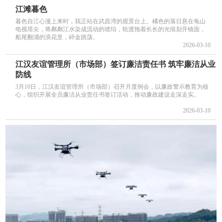
江滩暮色
暮色自江心漫上来时，我正站在武昌湾的观景台上。橘色的落日悬在龟山
电视塔尖，将粼粼江水染成流动的琥珀，轮渡拖着长长的光痕划开镜面，
船尾翻涌的浪花里，碎金跳荡。
2026-03-10
江汉友谊管理所（市场部）签订廉洁责任书 筑牢廉洁从业
防线
3月10日，江汉友谊管理所（市场部）召开月度例会，以廉政警示教育为核
心，组织开展全员廉洁从业责任书签订活动，推动廉政建设走深走实。
2026-03-10