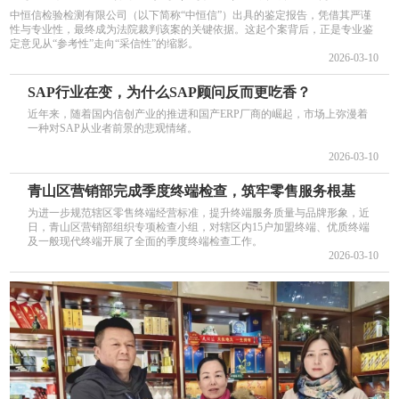
中恒信检验检测有限公司（以下简称“中恒信”）出具的鉴定报告，凭借其严谨
性与专业性，最终成为法院裁判该案的关键依据。这起个案背后，正是专业鉴
定意见从“参考性”走向“采信性”的缩影。
2026-03-10
SAP行业在变，为什么SAP顾问反而更吃香？
近年来，随着国内信创产业的推进和国产ERP厂商的崛起，市场上弥漫着
一种对SAP从业者前景的悲观情绪。
2026-03-10
青山区营销部完成季度终端检查，筑牢零售服务根基
为进一步规范辖区零售终端经营标准，提升终端服务质量与品牌形象，近
日，青山区营销部组织专项检查小组，对辖区内15户加盟终端、优质终端
及一般现代终端开展了全面的季度终端检查工作。
2026-03-10