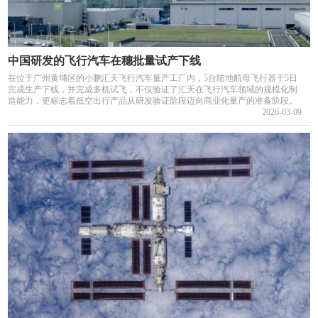
中国研发的飞行汽车在穗批量试产下线
在位于广州黄埔区的小鹏汇天飞行汽车量产工厂内，5台陆地航母飞行器于5日
完成生产下线，并完成多机试飞，不仅验证了汇天在飞行汽车领域的规模化制
造能力，更标志着低空出行产品从研发验证阶段迈向商业化量产的准备阶段。
2026-03-09