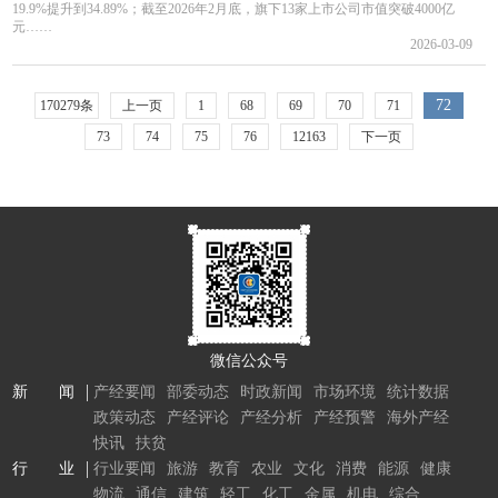
19.9%提升到34.89%；截至2026年2月底，旗下13家上市公司市值突破4000亿
元……
2026-03-09
72
170279条
上一页
1
68
69
70
71
73
74
75
76
12163
下一页
微信公众号
新 闻
产经要闻
部委动态
时政新闻
市场环境
统计数据
政策动态
产经评论
产经分析
产经预警
海外产经
快讯
扶贫
行 业
行业要闻
旅游
教育
农业
文化
消费
能源
健康
物流
通信
建筑
轻工
化工
金属
机电
综合