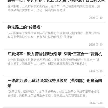
致每一位了不起的她： 以自立为翼，撑起属于自己的天空
春风渐暖，三八妇女节如期而至，这个节日早已褪去单纯的纪念色彩，成
为致敬当代女性独立、坚韧、自强的高光时刻。
2026-03-10
执法路上的“传播者”
汉阳区烟草专卖局稽查大队在严格履行市场监管职责的同时，将普法宣传
教育贯穿执法全过程，努力当好法治精神的“传播者”
2026-03-10
江夏烟草：聚力管理创新强引擎 深耕“三室合一”育新机
为全面贯彻落实创新驱动发展战略，江夏烟草以管理创新与“三室合一”建
设为抓手，强化青年人才培养、创新实践激励及动态考核机制
2026-03-10
三维聚力 多元赋能 绘就优秀县级局（营销部）创建新图
景
“强基提质，赋能增效”，文字拆解开来，就是以强基之举筑牢烟草企业发
展根基，凭提质之策提升业务水准，借赋能之力实现增效目标。
2026-03-10