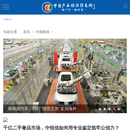
当前位置
首页
>
中国制造
>
新能源汽车：四轮“国货之光”走俏海外
千亿二手奢品市场，中恒信如何用专业鉴定筑牢公信力？