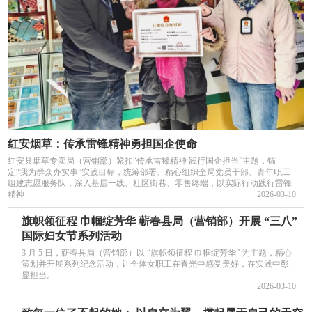
红安烟草：传承雷锋精神勇担国企使命
红安县烟草专卖局（营销部）紧扣“传承雷锋精神 践行国企担当”主题，锚
定“我为群众办实事”实践目标，统筹部署、精心组织全局党员干部、青年职工
组建志愿服务队，深入基层一线、社区街巷、零售终端，以实际行动践行雷锋
精神
2026-03-10
旗帜领征程 巾帼绽芳华 蕲春县局（营销部）开展 “三八”
国际妇女节系列活动
3 月 5 日，蕲春县局（营销部）以 “旗帜领征程 巾帼绽芳华” 为主题，精心
策划并开展系列纪念活动，让全体女职工在春光中感受美好，在实践中彰
显担当。
2026-03-10