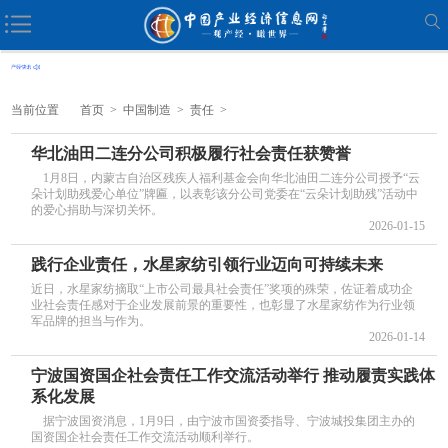
当前位置
首页
>
中国制造
>
责任
>
华北油田二连分公司积极履行社会责任获赞誉
1月8日，内蒙古自治区残疾人福利基金会向华北油田二连分公司授予“云
朵计划助残爱心单位”牌匾，以表彰该分公司党委在“云朵计划助残”活动中
的爱心捐助与深切关怀。
2026-01-15
践行企业责任，水星家纺引领行业迈向可持续未来
近日，水星家纺摘取“上市公司最具社会责任”奖项的殊荣，佐证着成功企
业社会责任感对于企业发展前景的重要性，也彰显了水星家纺作为行业领
军品牌的担当与作为。
2026-01-14
宁波国资国企社会责任工作交流活动举行 推动履责实践体
系化发展
据宁波国资消息，1月9日，由宁波市国资委指导、宁波城投集团主办的
国资国企社会责任工作交流活动顺利举行。