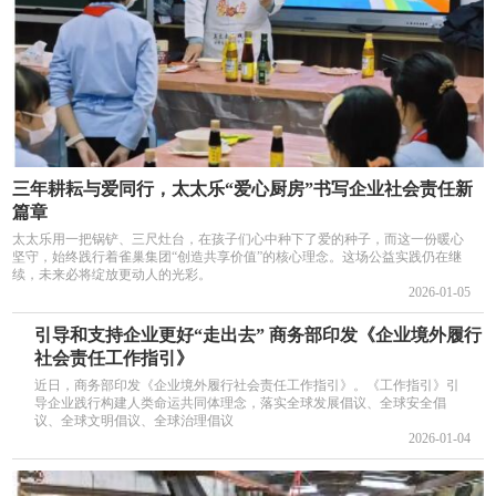
三年耕耘与爱同行，太太乐“爱心厨房”书写企业社会责任新
篇章
太太乐用一把锅铲、三尺灶台，在孩子们心中种下了爱的种子，而这一份暖心
坚守，始终践行着雀巢集团“创造共享价值”的核心理念。这场公益实践仍在继
续，未来必将绽放更动人的光彩。
2026-01-05
引导和支持企业更好“走出去” 商务部印发《企业境外履行
社会责任工作指引》
近日，商务部印发《企业境外履行社会责任工作指引》。《工作指引》引
导企业践行构建人类命运共同体理念，落实全球发展倡议、全球安全倡
议、全球文明倡议、全球治理倡议
2026-01-04