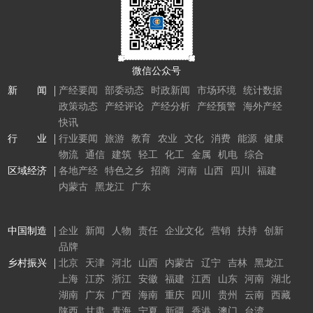
微信公众号
新 闻
产经要闻
部委动态
时政新闻
市场环境
统计数据
政策动态
产经评论
产经分析
产经预警
海外产经
快讯
行 业
行业要闻
旅游
教育
农业
文化
消费
能源
健康
物流
通信
建筑
轻工
化工
金属
机电
综合
区域经济
各地产经
特色之乡
招商
河南
山西
四川
福建
内蒙古
黑龙江
广东
中国制造
企业
新闻
人物
责任
企业文化
营销
扶持
创新
品牌
乡村振兴
北京
天津
河北
山西
内蒙古
辽宁
吉林
黑龙江
上海
江苏
浙江
安徽
福建
江西
山东
河南
湖北
湖南
广东
广西
海南
重庆
四川
贵州
云南
西藏
陕西
甘肃
青海
宁夏
新疆
香港
澳门
台湾