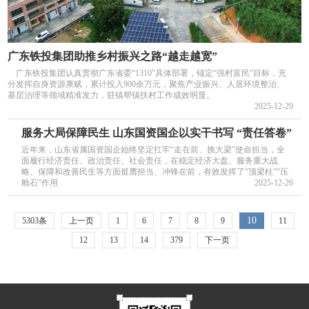
广东铁投集团助推乡村振兴之路“越走越宽”
广东铁投集团认真贯彻广东省委“1310”具体部署，锚定“强村富民”目标，充
分发挥自身资源禀赋，累计投入900余万元，聚焦产业振兴、人居环境整治、
基层治理等领域精准发力，驻镇帮镇扶村工作成效明显。
2025-12-29
服务大局保障民生 山东国资国企以实干书写 “责任答卷”
近年来，山东省属国资国企始终坚定扛牢“走在前、挑大梁”使命担当，全
面履行经济责任、政治责任、社会责任，在稳定经济大盘、服务重大战
略、保障和改善民生等方面挺膺担当、冲锋在前，有效发挥了“顶梁柱”“压
舱石”作用
2025-12-26
10
5303条
上一页
1
6
7
8
9
11
12
13
14
379
下一页