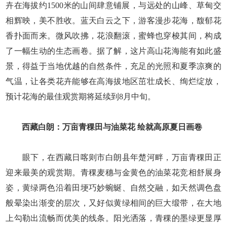
卉在海拔约1500米的山间肆意铺展，与远处的山峰、草甸交
相辉映，美不胜收。蓝天白云之下，游客漫步花海，馥郁花
香扑面而来。微风吹拂，花浪翻滚，蜜蜂也穿梭其间，构成
了一幅生动的生态画卷。据了解，这片高山花海能有如此盛
景，得益于当地优越的自然条件，充足的光照和夏季凉爽的
气温，让各类花卉能够在高海拔地区茁壮成长、绚烂绽放，
预计花海的最佳观赏期将延续到8月中旬。
西藏白朗：万亩青稞田与油菜花 绘就高原夏日画卷
眼下，在西藏日喀则市白朗县年楚河畔，万亩青稞田正
迎来最美的观赏期。青稞麦穗与金黄色的油菜花竞相舒展身
姿，黄绿两色沿着田埂巧妙蜿蜒、自然交融，如天然调色盘
般晕染出渐变的层次，又好似黄绿相间的巨大缎带，在大地
上勾勒出流畅而优美的线条。阳光洒落，青稞的墨绿更显厚