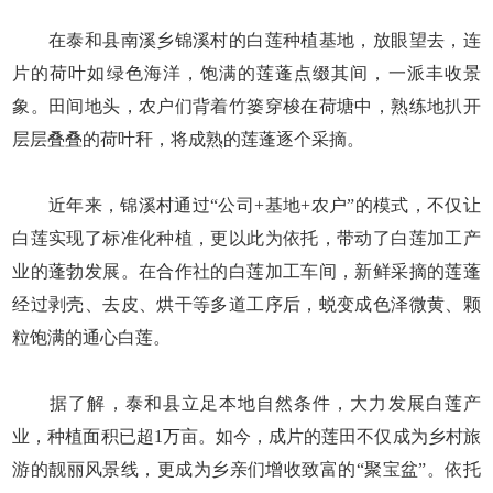
在泰和县南溪乡锦溪村的白莲种植基地，放眼望去，连
片的荷叶如绿色海洋，饱满的莲蓬点缀其间，一派丰收景
象。田间地头，农户们背着竹篓穿梭在荷塘中，熟练地扒开
层层叠叠的荷叶秆，将成熟的莲蓬逐个采摘。
近年来，锦溪村通过“公司+基地+农户”的模式，不仅让
白莲实现了标准化种植，更以此为依托，带动了白莲加工产
业的蓬勃发展。在合作社的白莲加工车间，新鲜采摘的莲蓬
经过剥壳、去皮、烘干等多道工序后，蜕变成色泽微黄、颗
粒饱满的通心白莲。
据了解，泰和县立足本地自然条件，大力发展白莲产
业，种植面积已超1万亩。如今，成片的莲田不仅成为乡村旅
游的靓丽风景线，更成为乡亲们增收致富的“聚宝盆”。依托