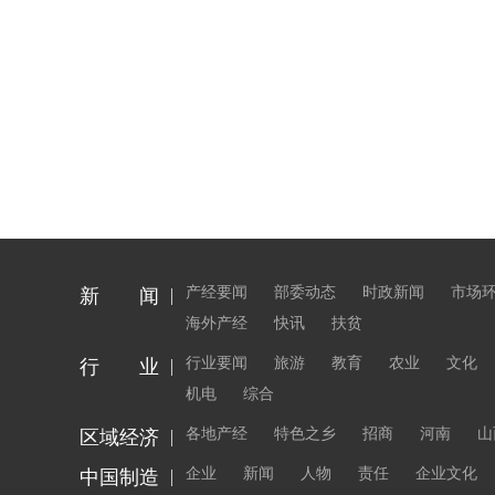
产经要闻
部委动态
时政新闻
市场
新 闻
海外产经
快讯
扶贫
行业要闻
旅游
教育
农业
文化
行 业
机电
综合
各地产经
特色之乡
招商
河南
山
区域经济
企业
新闻
人物
责任
企业文化
中国制造