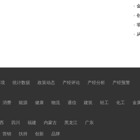
环境
统计数据
政策动态
产经评论
产经分析
产经预警
消费
能源
健康
物流
通信
建筑
轻工
化工
金
西
四川
福建
内蒙古
黑龙江
广东
营销
扶持
创新
品牌