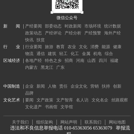
微信公众号
新 闻
产经要闻
部委动态
时政新闻
市场环境
统计数据
政策动态
产经评论
产经分析
产经预警
海外产经
快讯
扶贫
行 业
行业要闻
旅游
教育
农业
文化
消费
能源
健康
物流
通信
建筑
轻工
化工
金属
机电
综合
区域经济
各地产经
特色之乡
招商
河南
山西
四川
福建
内蒙古
黑龙江
广东
中国制造
企业
新闻
人物
责任
企业文化
营销
扶持
创新
品牌
文化艺术
要闻
文产政策
文产智库
名人访
文化名企
丝路观察
文化遗产
书画馆
文学馆
关于我们
组织架构
网站声明
联系我们
网站地图
违法和不良信息举报电话 010-65363056 65363079
举报流