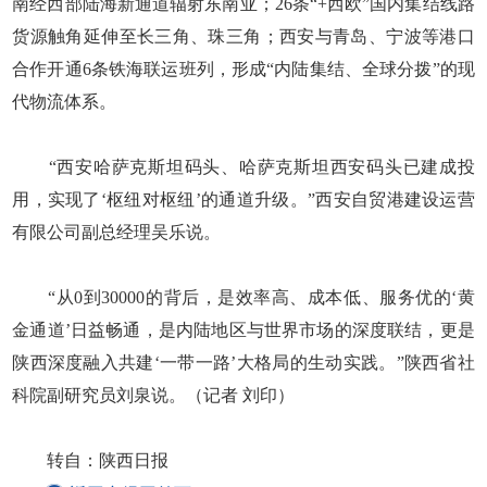
南经西部陆海新通道辐射东南亚；26条“+西欧”国内集结线路
货源触角延伸至长三角、珠三角；西安与青岛、宁波等港口
合作开通6条铁海联运班列，形成“内陆集结、全球分拨”的现
代物流体系。
“西安哈萨克斯坦码头、哈萨克斯坦西安码头已建成投
用，实现了‘枢纽对枢纽’的通道升级。”西安自贸港建设运营
有限公司副总经理吴乐说。
“从0到30000的背后，是效率高、成本低、服务优的‘黄
金通道’日益畅通，是内陆地区与世界市场的深度联结，更是
陕西深度融入共建‘一带一路’大格局的生动实践。”陕西省社
科院副研究员刘泉说。（记者 刘印）
转自：陕西日报