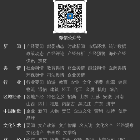
微信公众号
新 闻
产经要闻
部委动态
时政新闻
市场环境
统计数据
政策动态
产经评论
产经分析
产经预警
海外产经
快讯
扶贫
舆 情
社会舆情
教育舆情
财金舆情
能源舆情
医药舆情
环保舆情
司法舆情
企业舆情
行 业
行业要闻
旅游
教育
农业
文化
消费
能源
健康
物流
通信
建筑
轻工
化工
金属
机电
综合
区域经济
各地产经
特色之乡
招商
山东
江苏
安徽
河南
山西
四川
福建
内蒙古
黑龙江
广东
济宁
中国制造
企业
新闻
人物
责任
企业文化
营销
扶持
创新
品牌
文化艺术
要闻
文产政策
文产智库
名人访
文化名企
丝路观察
文化遗产
书画馆
文学馆
财 经
聚焦
要闻
证券
基金
保险
银行
上市公司
IPO