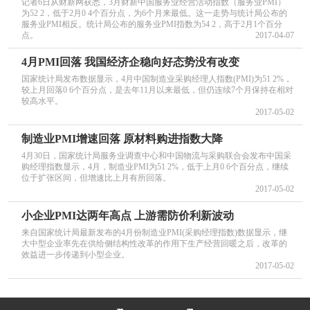
记者6日从财新网获悉，3月财新中国服务业经营活动指数（服务业PMI）
为52 2，低于2月0 4个百分点，为6个月来最低。这一走势与统计局公布的
服务业PMI相反。统计局公布的服务业PMI指数为54 2，高于2月1个百分
点。
2017-04-07
4月PMI回落 我国经济企稳向好态势没有改变
国家统计局发布数据显示，4月中国制造业采购经理人指数(PMI)为51 2%，
较上月回落0 6个百分点，是去年11月以来最低，但仍连续7个月保持在相对
较高水平。
2017-05-02
制造业PMI增速回落 原材料购进指数大降
4月30日，国家统计局服务业调查中心和中国物流与采购联合会发布中国采
购经理指数显示，4月，制造业PMI为51 2%，低于上月0 6个百分点，继续
位于扩张区间，但增速比上月有所回落。
2017-05-02
小企业PMI达两年高点 上游需防价利新波动
来自国家统计局最新发布的4月份制造业PMI(采购经理指数)数据显示，继
大中型企业率先在供给侧结构性改革的作用下生产经营回暖之后，改革的
效益进一步传递到小型企业。
2017-05-02