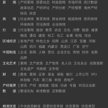
新 闻
产经要闻
部委动态
时政新闻
市场环境
统计数据
政策动态
产经评论
产经分析
产经预警
海外产经
快讯
扶贫
舆 情
社会舆情
教育舆情
财金舆情
能源舆情
医药舆情
环保舆情
司法舆情
企业舆情
行 业
行业要闻
旅游
教育
农业
文化
消费
能源
健康
物流
通信
建筑
轻工
化工
金属
机电
综合
区域经济
各地产经
特色之乡
招商
山东
江苏
安徽
河南
山西
四川
福建
内蒙古
黑龙江
广东
济宁
中国制造
企业
新闻
人物
责任
企业文化
营销
扶持
创新
品牌
文化艺术
要闻
文产政策
文产智库
名人访
文化名企
丝路观察
文化遗产
书画馆
文学馆
财 经
聚焦
要闻
证券
基金
保险
银行
上市公司
IPO
科创板
汽车
新三板
科技
房地产
产经视界
资讯
产经
微视频
现场
访谈
专题
对话企业家
数 据
数读先知
标准数据
定制数据
精准扶贫
中央政策解读
部委扶贫举措
扶贫要闻
扶贫典型