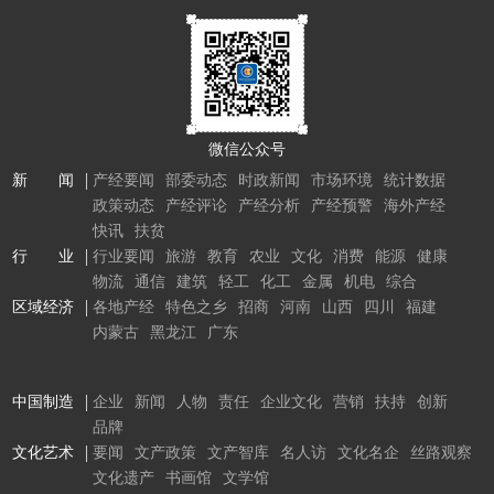
微信公众号
新 闻
产经要闻
部委动态
时政新闻
市场环境
统计数据
政策动态
产经评论
产经分析
产经预警
海外产经
快讯
扶贫
行 业
行业要闻
旅游
教育
农业
文化
消费
能源
健康
物流
通信
建筑
轻工
化工
金属
机电
综合
区域经济
各地产经
特色之乡
招商
河南
山西
四川
福建
内蒙古
黑龙江
广东
中国制造
企业
新闻
人物
责任
企业文化
营销
扶持
创新
品牌
文化艺术
要闻
文产政策
文产智库
名人访
文化名企
丝路观察
文化遗产
书画馆
文学馆