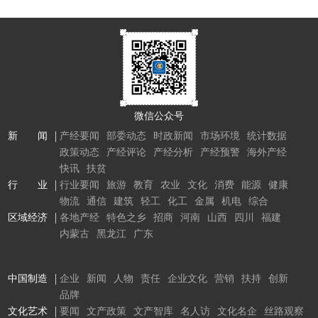
微信公众号
新 闻
产经要闻
部委动态
时政新闻
市场环境
统计数据
政策动态
产经评论
产经分析
产经预警
海外产经
快讯
扶贫
行 业
行业要闻
旅游
教育
农业
文化
消费
能源
健康
物流
通信
建筑
轻工
化工
金属
机电
综合
区域经济
各地产经
特色之乡
招商
河南
山西
四川
福建
内蒙古
黑龙江
广东
中国制造
企业
新闻
人物
责任
企业文化
营销
扶持
创新
品牌
文化艺术
要闻
文产政策
文产智库
名人访
文化名企
丝路观察