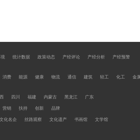
环境
统计数据
政策动态
产经评论
产经分析
产经预警
消费
能源
健康
物流
通信
建筑
轻工
化工
金
西
四川
福建
内蒙古
黑龙江
广东
营销
扶持
创新
品牌
文化名企
丝路观察
文化遗产
书画馆
文学馆