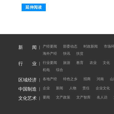
延伸阅读
产经要闻
部委动态
时政新闻
市场
新 闻
海外产经
快讯
扶贫
行业要闻
旅游
教育
农业
文化
行 业
机电
综合
各地产经
特色之乡
招商
河南
山
区域经济
企业
新闻
人物
责任
企业文化
中国制造
要闻
文产政策
文产智库
名人访
文化艺术