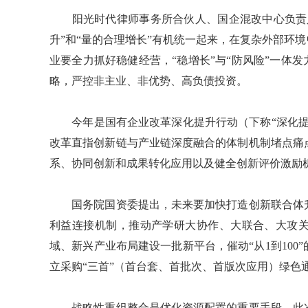
阳光时代律师事务所合伙人、国企混改中心负责人
升”和“量的合理增长”有机统一起来，在复杂外部环
业要全力抓好稳健经营，“稳增长”与“防风险”一体
略，严控非主业、非优势、高负债投资。
今年是国有企业改革深化提升行动（下称“深化提
改革直指创新链与产业链深度融合的体制机制堵点痛
系、协同创新和成果转化应用以及健全创新评价激励
国务院国资委提出，未来要加快打造创新联合体升
利益连接机制，推动产学研大协作、大联合、大攻
域、新兴产业布局建设一批新平台，催动“从1到10
立采购“三首”（首台套、首批次、首版次应用）绿色通
战略性重组整合是优化资源配置的重要手段。此次