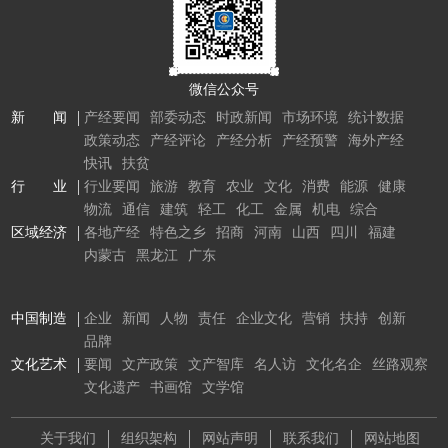
微信公众号
新 闻
产经要闻
部委动态
时政新闻
市场环境
统计数据
政策动态
产经评论
产经分析
产经预警
海外产经
快讯
扶贫
行 业
行业要闻
旅游
教育
农业
文化
消费
能源
健康
物流
通信
建筑
轻工
化工
金属
机电
综合
区域经济
各地产经
特色之乡
招商
河南
山西
四川
福建
内蒙古
黑龙江
广东
中国制造
企业
新闻
人物
责任
企业文化
营销
扶持
创新
品牌
文化艺术
要闻
文产政策
文产智库
名人访
文化名企
丝路观察
文化遗产
书画馆
文学馆
关于我们
组织架构
网站声明
联系我们
网站地图