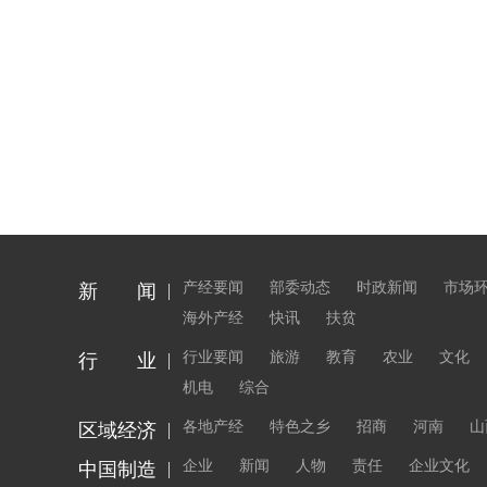
产经要闻
部委动态
时政新闻
市场
新 闻
海外产经
快讯
扶贫
行业要闻
旅游
教育
农业
文化
行 业
机电
综合
各地产经
特色之乡
招商
河南
山
区域经济
企业
新闻
人物
责任
企业文化
中国制造