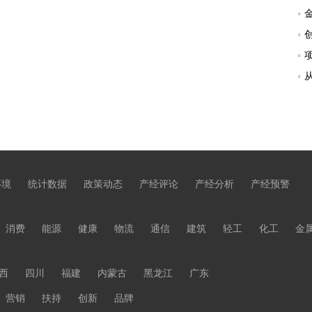
环境
统计数据
政策动态
产经评论
产经分析
产经预警
消费
能源
健康
物流
通信
建筑
轻工
化工
金
西
四川
福建
内蒙古
黑龙江
广东
营销
扶持
创新
品牌