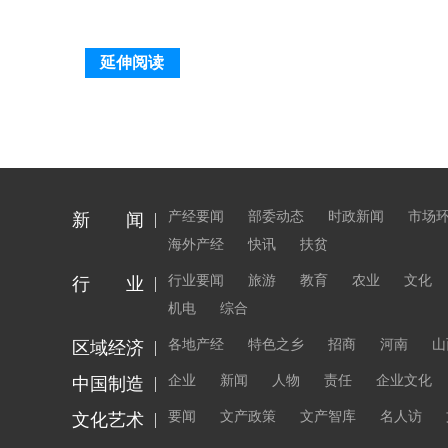
延伸阅读
产经要闻
部委动态
时政新闻
市场
新 闻
海外产经
快讯
扶贫
行业要闻
旅游
教育
农业
文化
行 业
机电
综合
各地产经
特色之乡
招商
河南
山
区域经济
企业
新闻
人物
责任
企业文化
中国制造
要闻
文产政策
文产智库
名人访
文化艺术