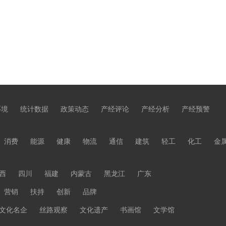
环境
统计数据
政策动态
产经评论
产经分析
产经预警
消费
能源
健康
物流
通信
建筑
轻工
化工
金
西
四川
福建
内蒙古
黑龙江
广东
营销
扶持
创新
品牌
文化名企
丝路观察
文化遗产
书画馆
文学馆