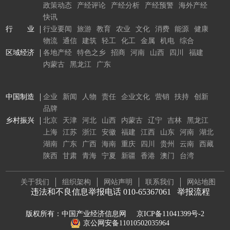
政策动态
产经评论
产经分析
产经预警
海外产经
快讯
行 业
行业要闻
旅游
教育
农业
文化
消费
能源
健康
物流
通信
建筑
轻工
化工
金属
机电
综合
区域经济
各地产经
特色之乡
招商
河南
山西
四川
福建
内蒙古
黑龙江
广东
中国制造
企业
新闻
人物
责任
企业文化
营销
扶持
创新
品牌
乡村振兴
北京
天津
河北
山西
内蒙古
辽宁
吉林
黑龙江
上海
江苏
浙江
安徽
福建
江西
山东
河南
湖北
湖南
广东
广西
海南
重庆
四川
贵州
云南
西藏
陕西
甘肃
青海
宁夏
新疆
香港
澳门
台湾
关于我们
组织架构
网站声明
联系我们
网站地图
违法和不良信息举报电话 010-65367061
举报流程
版权所有：中国产业经济信息网
京ICP备11041399号-2
京公网安备11010502035964