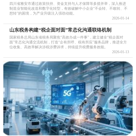
四川省雅安市通过政策扶持、资金支持与人才保障等多措并举，深入推进
制造业智能化改造和数字化转型，有效破解中小企业“不会转、不敢转、不
想转”的困境，为产业升级注入强劲动能。
2026-01-14
山东税务构建“税企面对面”常态化沟通联络机制
国家税务总局山东省税务局聚焦“高效办成一件事”，建立健全“税企面对
面”常态化沟通交流机制，打造“企有所呼、税有所应”服务品牌，推进全方
位收集、高效率解决涉税涉费诉求，持续提升税费服务效能。
2026-01-13