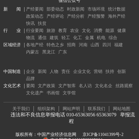
微信公众号
新 闻
产经要闻
部委动态
时政新闻
市场环境
统计数据
政策动态
产经评论
产经分析
产经预警
海外产经
快讯
扶贫
行 业
行业要闻
旅游
教育
农业
文化
消费
能源
健康
物流
通信
建筑
轻工
化工
金属
机电
综合
区域经济
各地产经
特色之乡
招商
河南
山西
四川
福建
内蒙古
黑龙江
广东
中国制造
企业
新闻
人物
责任
企业文化
营销
扶持
创新
品牌
文化艺术
要闻
文产政策
文产智库
名人访
文化名企
丝路观察
文化遗产
书画馆
文学馆
关于我们
组织架构
网站声明
联系我们
网站地图
违法和不良信息举报电话 010-65363056 65363079
举报流
程
版权所有：中国产业经济信息网
京ICP备11041399号-2