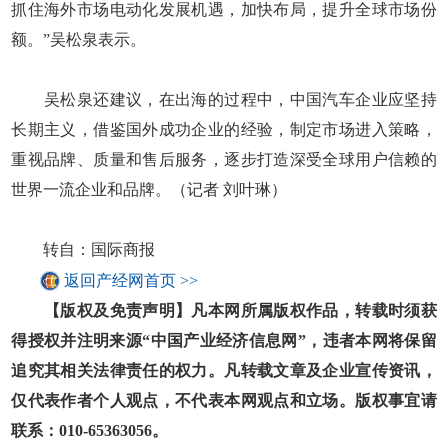
抓住海外市场电动化发展机遇，加快布局，提升全球市场份
额。”吴松泉表示。
吴松泉还建议，在出海的过程中，中国汽车企业应坚持
长期主义，借鉴国外成功企业的经验，制定市场进入策略，
重视品牌、质量和售后服务，逐步打造深受全球用户信赖的
世界一流企业和品牌。（记者 刘叶琳）
转自：国际商报
返回产经网首页 >>
【版权及免责声明】凡本网所属版权作品，转载时须获
得授权并注明来源“中国产业经济信息网”，违者本网将保留
追究其相关法律责任的权力。凡转载文章及企业宣传资讯，
仅代表作者个人观点，不代表本网观点和立场。版权事宜请
联系：010-65363056。