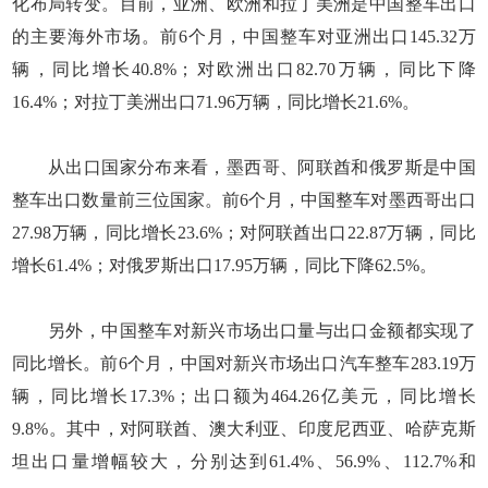
化布局转变。目前，亚洲、欧洲和拉丁美洲是中国整车出口
的主要海外市场。前6个月，中国整车对亚洲出口145.32万
辆，同比增长40.8%；对欧洲出口82.70万辆，同比下降
16.4%；对拉丁美洲出口71.96万辆，同比增长21.6%。
从出口国家分布来看，墨西哥、阿联酋和俄罗斯是中国
整车出口数量前三位国家。前6个月，中国整车对墨西哥出口
27.98万辆，同比增长23.6%；对阿联酋出口22.87万辆，同比
增长61.4%；对俄罗斯出口17.95万辆，同比下降62.5%。
另外，中国整车对新兴市场出口量与出口金额都实现了
同比增长。前6个月，中国对新兴市场出口汽车整车283.19万
辆，同比增长17.3%；出口额为464.26亿美元，同比增长
9.8%。其中，对阿联酋、澳大利亚、印度尼西亚、哈萨克斯
坦出口量增幅较大，分别达到61.4%、56.9%、112.7%和