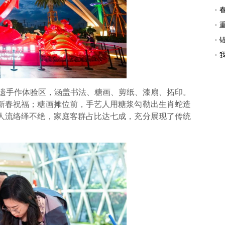
遗手作体验区，涵盖书法、糖画、剪纸、漆扇、拓印。
新春祝福；糖画摊位前，手艺人用糖浆勾勒出生肖蛇造
人流络绎不绝，家庭客群占比达七成，充分展现了传统