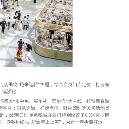
门店围绕“蛇来运转”主题，结合自身门店定位，打造差
、沉浸化。
期间以“来中免、买年礼、逛妙会”为主线，打造新春游
新春礼；国风巡游、祥狮点睛、财神驾到等民俗活动贯
，cdf海口国际免税城在西门特别设置了6.5米巨型腾
动，游客纷纷抽取“新年上上签”，为新一年祈愿好运。