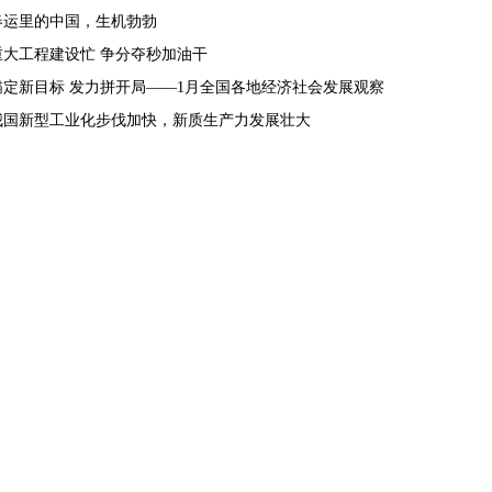
春运里的中国，生机勃勃
重大工程建设忙 争分夺秒加油干
锚定新目标 发力拼开局——1月全国各地经济社会发展观察
我国新型工业化步伐加快，新质生产力发展壮大