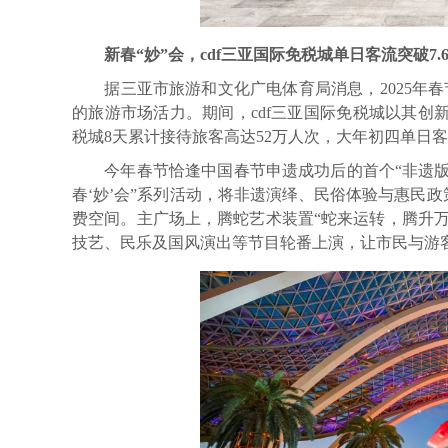
新春“妙”会，cdf三亚国际免税城单日客流突破7.
据三亚市旅游和文化广电体育局消息，2025年春节
的旅游市场活力。期间，cdf三亚国际免税城以其创
税城8天累计接待旅客高达52万人次，大年初四单日客
今年春节恰逢中国春节申遗成功后的首个“非遗版”春
春‘妙’会”系列活动，将非遗演绎、民俗体验与惠民
费空间。主广场上，腾蛇艺术装置“蛇来运转，腾升
技艺、民乐及国风演出等节目轮番上演，让市民与游