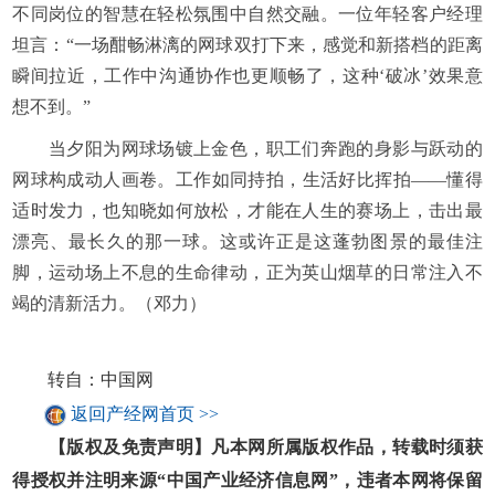
不同岗位的智慧在轻松氛围中自然交融。一位年轻客户经理
坦言：“一场酣畅淋漓的网球双打下来，感觉和新搭档的距离
瞬间拉近，工作中沟通协作也更顺畅了，这种‘破冰’效果意
想不到。”
当夕阳为网球场镀上金色，职工们奔跑的身影与跃动的
网球构成动人画卷。工作如同持拍，生活好比挥拍——懂得
适时发力，也知晓如何放松，才能在人生的赛场上，击出最
漂亮、最长久的那一球。这或许正是这蓬勃图景的最佳注
脚，运动场上不息的生命律动，正为英山烟草的日常注入不
竭的清新活力。（邓力）
转自：中国网
返回产经网首页 >>
【版权及免责声明】凡本网所属版权作品，转载时须获
得授权并注明来源“中国产业经济信息网”，违者本网将保留