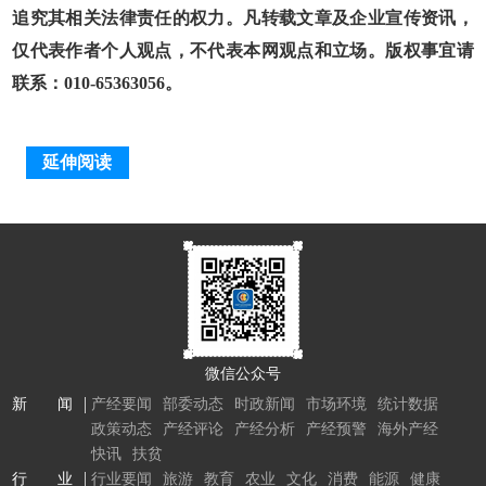
追究其相关法律责任的权力。凡转载文章及企业宣传资讯，
仅代表作者个人观点，不代表本网观点和立场。版权事宜请
联系：010-65363056。
延伸阅读
微信公众号
新 闻
产经要闻
部委动态
时政新闻
市场环境
统计数据
政策动态
产经评论
产经分析
产经预警
海外产经
快讯
扶贫
行 业
行业要闻
旅游
教育
农业
文化
消费
能源
健康