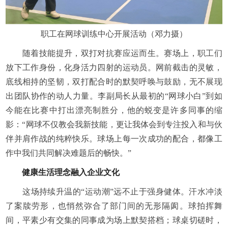
职工在网球训练中心开展活动（邓力摄）
随着技能提升，双打对抗赛应运而生。赛场上，职工们
放下工作身份，化身活力四射的运动员。网前截击的灵敏，
底线相持的坚韧，双打配合时的默契呼唤与鼓励，无不展现
出团队协作的动人力量。李副局长从最初的“网球小白”到如
今能在比赛中打出漂亮制胜分，他的蜕变是许多同事的缩
影：“网球不仅教会我新技能，更让我体会到专注投入和与伙
伴并肩作战的纯粹快乐。球场上每一次成功的配合，都像工
作中我们共同解决难题后的畅快。”
健康生活理念融入企业文化
这场持续升温的“运动潮”远不止于强身健体。汗水冲淡
了案牍劳形，也悄然弥合了部门间的无形隔阂。球拍挥舞
间，平素少有交集的同事成为场上默契搭档；球桌切磋时，