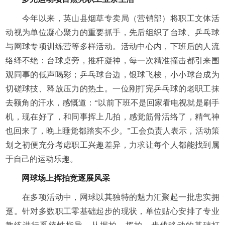
今年以来，英山县烟草专卖局（营销部）将职工文体活
动视为单位凝心聚力的重要抓手，先后组织了台球、乒乓球
与网球专项训练营等多样活动。活动中心内，下班后的人流
络绎不绝：台球桌旁，推杆凝神，每一次精准撞击都引来围
观同事的低声喝彩；乒乓球台边，银球飞梭，小小球台成为
切磋球技、释放压力的热土。一位刚打完乒乓球的老职工抹
去额角的汗水，感慨道：“以前下班不是回家看电视就是刷手
机，现在好了，和同事挥上几拍，感觉筋骨活络了，精气神
也回来了，晚上睡觉都踏实不少。”工会负责人表示，活动策
划之初便充分考虑职工兴趣差异，力求让每个人都能找到属
于自己的运动乐趣。
网球场上挥拍竞逐展风采
在多项活动中，网球以其独特的魅力汇聚起一批忠实拥
趸。针对多数职工零基础起步的现状，单位贴心安排了专业