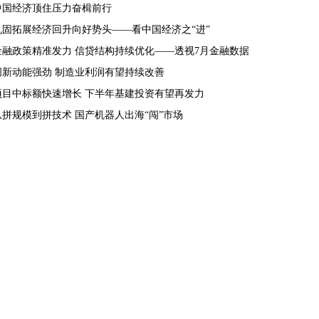
中国经济顶住压力奋楫前行
巩固拓展经济回升向好势头——看中国经济之“进”
金融政策精准发力 信贷结构持续优化——透视7月金融数据
创新动能强劲 制造业利润有望持续改善
项目中标额快速增长 下半年基建投资有望再发力
从拼规模到拼技术 国产机器人出海“闯”市场