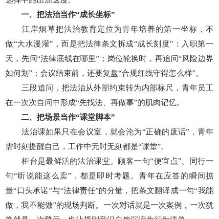
一、把法治当作“成长坐标”
江岸烟草把法治教育定位为青年培养的第一坐标，不
做“大水漫灌”，而是把法律条文拆成“成长刻度”：入职第一
天，先问“法律底线在哪里”；岗位轮换时，再追问“风险边界
如何划”；会议结束前，还要复盘“合规红线守得怎么样”。
三段追问，把法治从外部约束转为内部标尺，青年员工
在一次次自问中形成“先找法、再做事”的肌肉记忆。
二、把场景当作“课堂脚本”
法治课如果只在会议室，就会沦为“正确的废话”，青年
需时刻提醒自己，工作中无时无刻都是“课堂”。
柜台是最鲜活的法治课堂。顾客一句“便宜点”、同行一
句“听说能这么卖”，都是即时考题。青年在应答的瞬间掂
量“口头承诺”与“法律责任”的分量，把条文翻译成一句“我能
做，我不能做”的现场判断。一次对话就是一次案例，一次犹