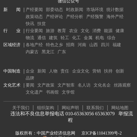
微信公众号
新 闻
产经要闻
部委动态
时政新闻
市场环境
统计数据
政策动态
产经评论
产经分析
产经预警
海外产经
快讯
扶贫
行 业
行业要闻
旅游
教育
农业
文化
消费
能源
健康
物流
通信
建筑
轻工
化工
金属
机电
综合
区域经济
各地产经
特色之乡
招商
河南
山西
四川
福建
内蒙古
黑龙江
广东
中国制造
企业
新闻
人物
责任
企业文化
营销
扶持
创新
品牌
文化艺术
要闻
文产政策
文产智库
名人访
文化名企
丝路观察
文化遗产
书画馆
文学馆
关于我们
组织架构
网站声明
联系我们
网站地图
违法和不良信息举报电话 010-65363056 65363079
举报流
程
版权所有：中国产业经济信息网
京ICP备11041399号-2