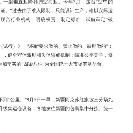
一架垂直起降器腾空而起。今年3月，这台“空中的
格证。“过去由于准入限制，只能设计生产，难以实际运
门联合行业机构，明确权责、制定标准，试航审定“破
试行）》，明确“要求做的、禁止做的、鼓励做的”；
》，健全守信激励和失信惩戒机制；瞄准公平竞争，修
加坚实的“四梁八柱”为全国统一大市场夯基垒台。
到1公里。”8月5日一早，新疆阿克苏红旗坡三分场九
升级集运仓设备，各地发往新疆的包裹集中分拣、统一