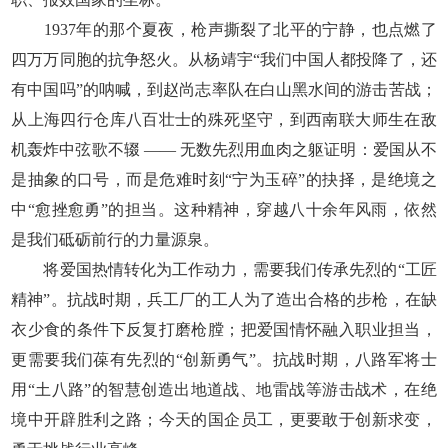
1937年的那个夏夜，枪声撕裂了北平的宁静，也点燃了
四万万同胞的抗争怒火。从杨靖宇“我们中国人都投降了，还
有中国吗”的呐喊，到赵尚志率队在白山黑水间的游击苦战；
从上海四行仓库八百壮士的殊死坚守，到西南联大师生在敌
机轰炸中弦歌不辍 —— 无数先烈用血肉之躯证明：爱国从不
是抽象的口号，而是危难时刻“宁为玉碎”的抉择，是绝境之
中“愈挫愈勇”的担当。这种精神，穿越八十余年风雨，依然
是我们砥砺前行的力量源泉。
将爱国热情转化为工作动力，需要我们传承先烈的“工匠
精神”。抗战时期，兵工厂的工人为了造出合格的步枪，在缺
衣少食的条件下反复打磨枪膛；把爱国情怀融入职业担当，
更需要我们葆有先烈的“创新勇气”。抗战时期，八路军将士
用“土八路”的智慧创造出地道战、地雷战等游击战术，在绝
境中开辟胜利之路；今天的国企员工，更要敢于创新求变，