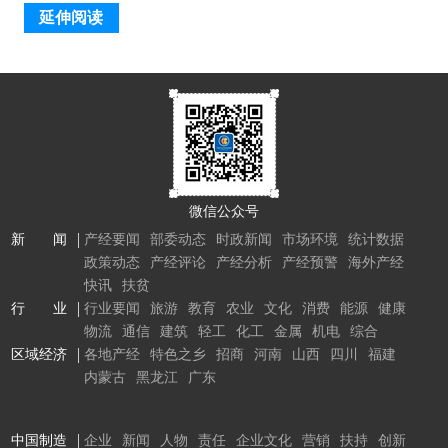
延伸阅读
微信公众号
新 闻
产经要闻
部委动态
时政新闻
市场环境
统计数据
政策动态
产经评论
产经分析
产经预警
海外产经
快讯
扶贫
行 业
行业要闻
旅游
教育
农业
文化
消费
能源
健康
物流
通信
建筑
轻工
化工
金属
机电
综合
区域经济
各地产经
特色之乡
招商
河南
山西
四川
福建
内蒙古
黑龙江
广东
中国制造
企业
新闻
人物
责任
企业文化
营销
扶持
创新