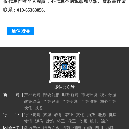
仅代表作者个人观点，不代表本网观点和立场。版权事宜请
联系：010-65363056。
延伸阅读
微信公众号
新 闻
产经要闻
部委动态
时政新闻
市场环境
统计数据
政策动态
产经评论
产经分析
产经预警
海外产经
快讯
扶贫
行 业
行业要闻
旅游
教育
农业
文化
消费
能源
健康
物流
通信
建筑
轻工
化工
金属
机电
综合
区域经济
各地产经
特色之乡
招商
河南
山西
四川
福建