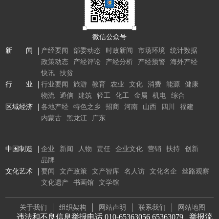
微信公众号
新 闻
产经要闻
部委动态
时政新闻
市场环境
统计数据
政策动态
产经评论
产经分析
产经预警
海外产经
快讯
扶贫
行 业
行业要闻
旅游
教育
农业
文化
消费
能源
健康
物流
通信
建筑
轻工
化工
金属
机电
综合
区域经济
各地产经
特色之乡
招商
河南
山西
四川
福建
内蒙古
黑龙江
广东
中国制造
企业
新闻
人物
责任
企业文化
营销
扶持
创新
品牌
文化艺术
要闻
文产政策
文产智库
名人访
文化名企
丝路观察
文化遗产
书画馆
文学馆
关于我们
组织架构
网站声明
联系我们
网站地图
违法和不良信息举报电话 010-65363056 65363079
举报流