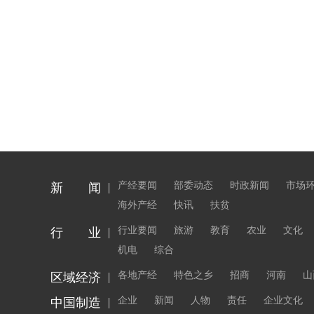
产经要闻
部委动态
时政新闻
市场
新 闻
海外产经
快讯
扶贫
行业要闻
旅游
教育
农业
文化
行 业
机电
综合
各地产经
特色之乡
招商
河南
山
区域经济
企业
新闻
人物
责任
企业文化
中国制造