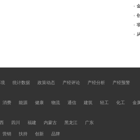
环境
统计数据
政策动态
产经评论
产经分析
产经预警
消费
能源
健康
物流
通信
建筑
轻工
化工
金
西
四川
福建
内蒙古
黑龙江
广东
营销
扶持
创新
品牌