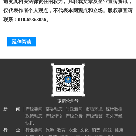
追究其相关法律责任的权力。凡转载文章及企业宣传资讯，
仅代表作者个人观点，不代表本网观点和立场。版权事宜请
联系：010-65363056。
延伸阅读
微信公众号
新 闻
产经要闻
部委动态
时政新闻
市场环境
统计数据
政策动态
产经评论
产经分析
产经预警
海外产经
快讯
行 业
行业要闻
旅游
教育
农业
文化
消费
能源
健康