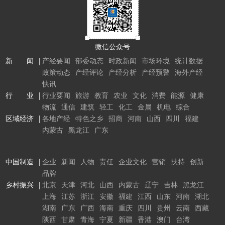
微信公众号
新 闻
产经要闻
部委动态
时政新闻
市场环境
统计数据
政策动态
产经评论
产经分析
产经预警
海外产经
快讯
行 业
行业要闻
旅游
教育
农业
文化
消费
能源
健康
物流
通信
建筑
轻工
化工
金属
机电
综合
区域经济
各地产经
特色之乡
招商
河南
山西
四川
福建
内蒙古
黑龙江
广东
中国制造
企业
新闻
人物
责任
企业文化
营销
扶持
创新
品牌
乡村振兴
北京
天津
河北
山西
内蒙古
辽宁
吉林
黑龙江
上海
江苏
浙江
安徽
福建
江西
山东
河南
湖北
湖南
广东
广西
海南
重庆
四川
贵州
云南
西藏
陕西
甘肃
青海
宁夏
新疆
香港
澳门
台湾