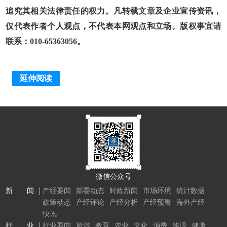
追究其相关法律责任的权力。凡转载文章及企业宣传资讯，
仅代表作者个人观点，不代表本网观点和立场。版权事宜请
联系：010-65363056。
延伸阅读
微信公众号
新 闻
产经要闻
部委动态
时政新闻
市场环境
统计数据
政策动态
产经评论
产经分析
产经预警
海外产经
快讯
行 业
行业要闻
旅游
教育
农业
文化
消费
能源
健康