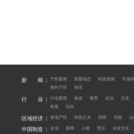
产经要闻
部委动态
时政新闻
市场
新 闻
海外产经
快讯
行业要闻
旅游
教育
农业
文化
行 业
机电
综合
各地产经
特色之乡
招商
河南
山
区域经济
企业
新闻
人物
责任
企业文化
中国制造