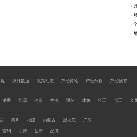
环境
统计数据
政策动态
产经评论
产经分析
产经预警
消费
能源
健康
物流
通信
建筑
轻工
化工
金
西
四川
福建
内蒙古
黑龙江
广东
营销
扶持
创新
品牌