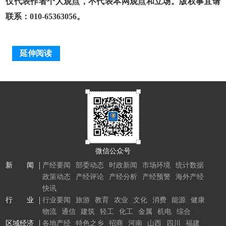
仅代表作者个人观点，不代表本网观点和立场。版权事宜请
联系：010-65363056。
延伸阅读
微信公众号
新 闻
产经要闻
部委动态
时政新闻
市场环境
统计数据
政策动态
产经评论
产经分析
产经预警
海外产经
快讯
行 业
行业要闻
旅游
教育
农业
文化
消费
能源
健康
物流
通信
建筑
轻工
化工
金属
机电
综合
区域经济
各地产经
特色之乡
招商
河南
山西
四川
福建