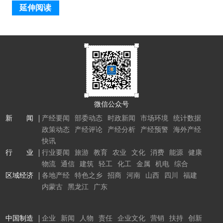
延伸阅读
微信公众号
新 闻
产经要闻
部委动态
时政新闻
市场环境
统计数据
政策动态
产经评论
产经分析
产经预警
海外产经
快讯
行 业
行业要闻
旅游
教育
农业
文化
消费
能源
健康
物流
通信
建筑
轻工
化工
金属
机电
综合
区域经济
各地产经
特色之乡
招商
河南
山西
四川
福建
内蒙古
黑龙江
广东
中国制造
企业
新闻
人物
责任
企业文化
营销
扶持
创新