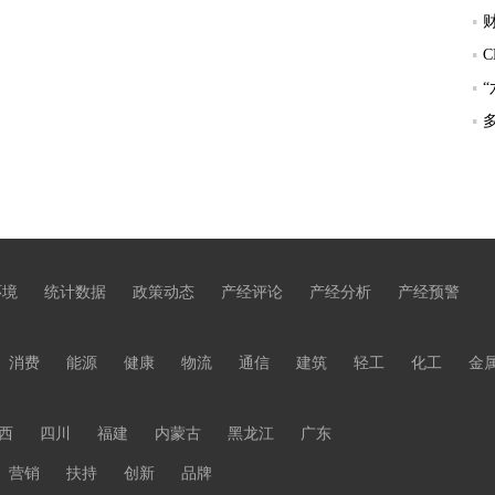
环境
统计数据
政策动态
产经评论
产经分析
产经预警
消费
能源
健康
物流
通信
建筑
轻工
化工
金
西
四川
福建
内蒙古
黑龙江
广东
营销
扶持
创新
品牌