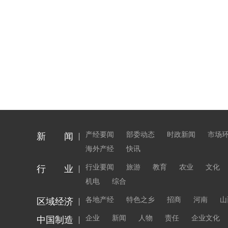
产经要闻
部委动态
时政新闻
市场
新 闻
海外产经
快讯
行业要闻
旅游
教育
农业
文化
行 业
机电
综合
各地产经
特色之乡
招商
河南
山
区域经济
企业
新闻
人物
责任
企业文化
中国制造