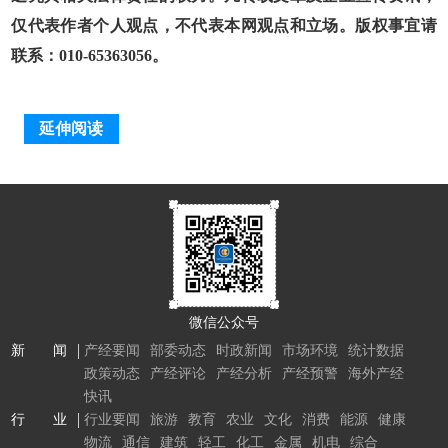
仅代表作者个人观点，不代表本网观点和立场。版权事宜请
联系：010-65363056。
延伸阅读
微信公众号
新 闻
产经要闻
部委动态
时政新闻
市场环境
统计数据
政策动态
产经评论
产经分析
产经预警
海外产经
快讯
行 业
行业要闻
旅游
教育
农业
文化
消费
能源
健康
物流
通信
建筑
轻工
化工
金属
机电
综合