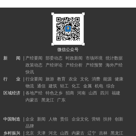
微信公众号
新 闻
产经要闻
部委动态
时政新闻
市场环境
统计数据
政策动态
产经评论
产经分析
产经预警
海外产经
快讯
行 业
行业要闻
旅游
教育
农业
文化
消费
能源
健康
物流
通信
建筑
轻工
化工
金属
机电
综合
区域经济
各地产经
特色之乡
招商
河南
山西
四川
福建
内蒙古
黑龙江
广东
中国制造
企业
新闻
人物
责任
企业文化
营销
扶持
创新
品牌
乡村振兴
北京
天津
河北
山西
内蒙古
辽宁
吉林
黑龙江